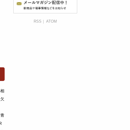
RSS
｜
ATOM
の相
も欠
も青
R