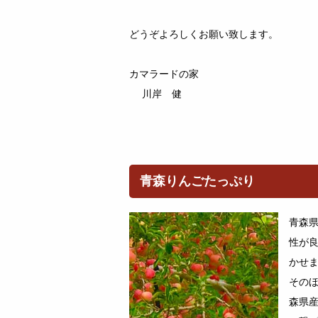
どうぞよろしくお願い致します。
カマラードの家
川岸 健
青森りんごたっぷり
青森
性が
かせ
その
森県