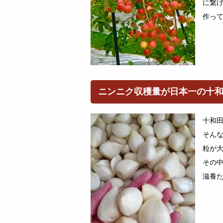
に繋
作っ
ニンニク収穫量が日本一の十
十和
そん
粒が
その
滋養