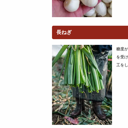
長ねぎ
糖度
を受
工を