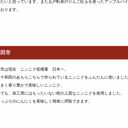
げたいと思っています。また五戸町産のりんご紅玉を使ったアップルパ
ております。
和田市
田市は現在 ニンニク収穫量 日本一。
な十和田のあちらこちらで作られているニンニクをふんだんに使いまし
大きく香り豊かで美味しいニンニク。
中でも、加工用にはもったいない程の上質なニンニクを使用しました。
たっぷりのにんにくを美味しく簡単に摂取できます。