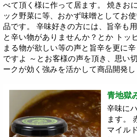
べて頂く様に作って居ます。 焼きお
ック野菜に等、おかず味噌としてお使
品です。 辛味好きの方には、旨辛も
と辛い物がありませんか？とか トッ
まる物が欲しい等の声と旨辛を更に辛
ですよ ～とお客様の声を頂き、思い
ークが効く強みを活かして商品開発し
青地獄
辛味に
ます。 
マイル