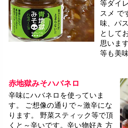
等ダイ
スメ で
味、パス
として
思います
等も美
赤地獄みそハバネロ
辛味にハバネロを使っていま
す。 ご想像の通りで～激辛にな
ります。 野菜スティック等で頂
くと～辛いです。辛い物好き 方