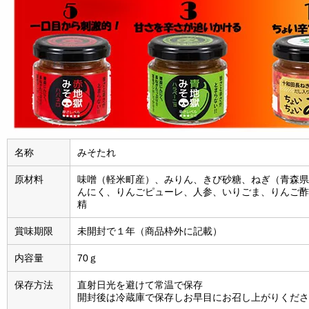
名称
みそたれ
原材料
味噌（軽米町産）、みりん、きび砂糖、ねぎ（青森県
んにく、りんごピューレ、人参、いりごま、りんご酢
精
賞味期限
未開封で１年（商品枠外に記載）
内容量
70ｇ
保存方法
直射日光を避けて常温で保存
開封後は冷蔵庫で保存しお早目にお召し上がりくださ