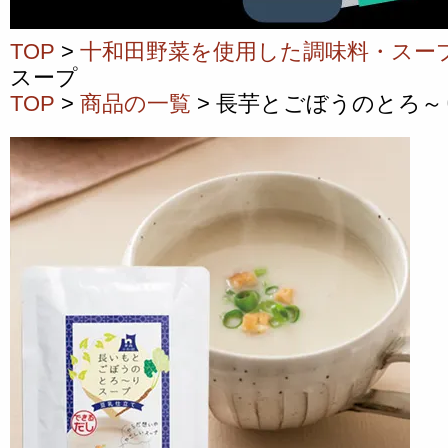
TOP
>
十和田野菜を使用した調味料・スー
スープ
TOP
>
商品の一覧
> 長芋とごぼうのとろ