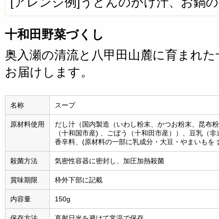
[アレンジ例]うどんのかけ汁、お鍋
十和田野菜づくし
奥入瀬の清流と八甲田山麓に育まれた
お届けします。
名称
スープ
原材料使用
だし汁（国内製造（いわし粉末、かつお粉末、昆布粉
（十和国市産) 、ごぼう（十和田市産））、豆乳（
香辛料、(原材料の一部に乳成分・大豆・やまいもを 
殺菌方法
気密性容器に密封し、加圧加熱殺菌
賞味期限
枠外下部に記載
内容量
150g
保存方法
直射日光を避けて常温で保存